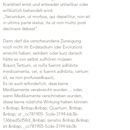
Krankheit ernst und entweder unheilbar oder
willkürlich behandelt wird.
„Secundum, ut morbus, qui depellitur, non sit
in ultima parte status, ita ut non multo post
declinare debeat“.
Dann darf die verschwundene Zuneigung
noch nicht ihr Endstadium (der Evolution)
erreicht haben; seitdem oder kurz danach
hätte es von selbst aufhören müssen.
&quot;Tertium, ut nulla fuerint adhibita
medicamenta, vel, si fuerint adhibita, certum
sit, ea non profuisse&quot;.
Es ist auch erforderlich, dass keine
Medikamente verabreicht wurden ... oder,
wenn Medikamente verschrieben wurden,
diese keine nützliche Wirkung haben können.
« &nbsp; &nbsp;&nbsp; Quartum, &nbsp;
&nbsp; ut _cc781905- 5cde-3194-bb3b-
136bad5cf58d_&nbsp; sanatio &nbsp;&nbsp;
sit &nbsp; _cc781905-5cde-3194-bb3b