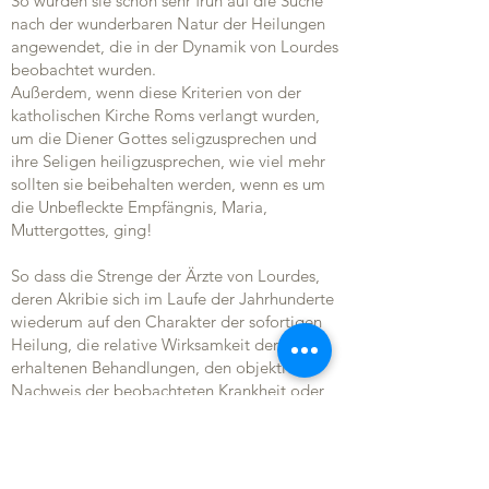
So wurden sie schon sehr früh auf die Suche
nach der wunderbaren Natur der Heilungen
angewendet, die in der Dynamik von Lourdes
beobachtet wurden.
Außerdem, wenn diese Kriterien von der
katholischen Kirche Roms verlangt wurden,
um die Diener Gottes seligzusprechen und
ihre Seligen heiligzusprechen, wie viel mehr
sollten sie beibehalten werden, wenn es um
die Unbefleckte Empfängnis, Maria,
Muttergottes, ging!
So dass die Strenge der Ärzte von Lourdes,
deren Akribie sich im Laufe der Jahrhunderte
wiederum auf den Charakter der sofortigen
Heilung, die relative Wirksamkeit der
erhaltenen Behandlungen, den objektiven
Nachweis der beobachteten Krankheit oder
die verzögerte Überwachung mehr oder
weniger konzentriert hat je nach Zuneigung
weniger langanhaltend, wurde diese Strenge
daher von den verschiedenen kanonischen