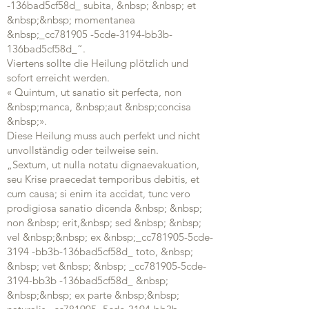
-136bad5cf58d_ subita, &nbsp; &nbsp; et
&nbsp;&nbsp; momentanea
&nbsp;_cc781905 -5cde-3194-bb3b-
136bad5cf58d_“.
Viertens sollte die Heilung plötzlich und
sofort erreicht werden.
« Quintum, ut sanatio sit perfecta, non
&nbsp;manca, &nbsp;aut &nbsp;concisa
&nbsp;».
Diese Heilung muss auch perfekt und nicht
unvollständig oder teilweise sein.
„Sextum, ut nulla notatu dignaevakuation,
seu Krise praecedat temporibus debitis, et
cum causa; si enim ita accidat, tunc vero
prodigiosa sanatio dicenda &nbsp; &nbsp;
non &nbsp; erit,&nbsp; sed &nbsp; &nbsp;
vel &nbsp;&nbsp; ex &nbsp;_cc781905-5cde-
3194 -bb3b-136bad5cf58d_ toto, &nbsp;
&nbsp; vet &nbsp; &nbsp; _cc781905-5cde-
3194-bb3b -136bad5cf58d_ &nbsp;
&nbsp;&nbsp; ex parte &nbsp;&nbsp;