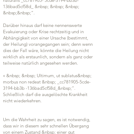
naturalis _cc781905- 5cde-3194-bb3b-
136bad5cf58d_ &nbsp; &nbsp; &nbsp;
&nbsp;&nbsp;“.
Darüber hinaus darf keine nennenswerte
Evakuierung oder Krise rechtzeitig und in
Abhängigkeit von einer Ursache (bestimmt,
der Heilung) vorangegangen sein; denn wenn
dies der Fall wäre, könnte die Heilung nicht
wirklich als erstaunlich, sondern als ganz oder
teilweise natürlich angesehen werden.
« &nbsp; &nbsp; Ultimum, ut sublatus&nbsp;
morbus non redeat &nbsp; _cc781905-5cde-
3194-bb3b -136bad5cf58d_&nbsp;“.
Schließlich darf die ausgelöschte Krankheit
nicht wiederkehren.
Um die Wahrheit zu sagen, es ist notwendig,
dass wir in diesem sehr schnellen Übergang
von einem Zustand &nbsp; einer gut