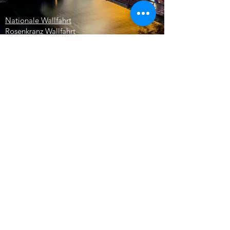
Nationale Wallfahrt
Rosenkranz Wallfahrt
Die Association of Irish Medical and Nursing
Professionals, die in Lourdes arbeiten
Britische Ärztekammer von Lourdes
EINHEITSI
OFTAL
HCPT
Lourdes-Freiwillige
Diözese Arundel und Bringhton
Diözese Ampleforth
Internationale militärische Pilgerreise
Malteserorden
Malteserorden Amerika
©2022 AMIL -
Erstellt von Foussier
Digital Services
-
Impressum