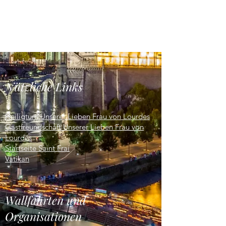
Nützliche Links
Heiligtum Unserer Lieben Frau von Lourdes
Gastfreundschaft Unserer Lieben Frau von
Lourdes
Startseite Saint Frai
Vatikan
Wallfahrten und
Organisationen