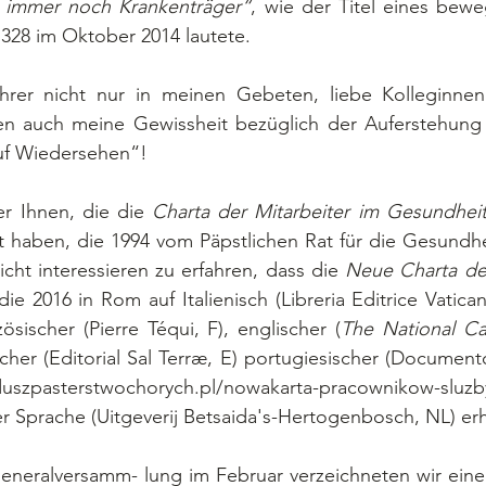
r immer noch Krankenträger“
, wie der Titel eines bewe
. 328 im Oktober 2014 lautete.
en auch meine Gewissheit bezüglich der Auferstehung 
uf Wiedersehen“! 
er Ihnen, die die 
Charta der Mitarbeiter im Gesundhei
 haben, die 1994 vom Päpstlichen Rat für die Gesundheit
icht interessieren zu erfahren, dass die 
Neue Charta der
 die 2016 in Rom auf Italienisch (Libreria Editrice Vaticana
ösischer (Pierre Téqui, F), englischer (
The National Cat
scher (Editorial Sal Terræ, E) portugiesischer (Documento
/duszpasterstwochorych.pl/nowakarta-pracownikow-sluzby
r Sprache (Uitgeverij Betsaida's-Hertogenbosch, NL) erhäl