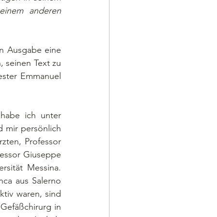
einem anderen 
 seinen Text zu 
ester Emmanuel 
 mir persönlich 
ten, Professor 
fessor Giuseppe 
rsität Messina. 
ca aus Salerno 
iv waren, sind 
Gefäßchirurg in 