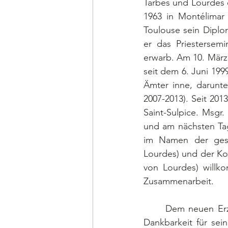
Tarbes und Lourdes e
1963 in Montélimar
Toulouse sein Diplo
er das Priestersemi
erwarb. Am 10. März 
seit dem 6. Juni 199
Ämter inne, darunte
2007-2013). Seit 2013
Saint-Sulpice. Msgr
und am nächsten Tag
im Namen der ges
Lourdes) und der Ko
von Lourdes) willk
Zusammenarbeit.
	Dem neuen Erzbischof von Dijon, Msgr. Antoine Hérouard spreche ich meine große 
Dankbarkeit für sein