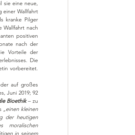
 sie eine neue, 
einer Wallfahrt 
s kranke Pilger 
Wallfahrt nach 
anten positiven 
onate nach der 
ie Vorteile der 
rlebnisses. Die 
in vorbereitet. 
s, Juni 2019; 92 
ie Bioethik
 – zu 
s 
„einen kleinen 
g der heutigen 
s moralischen 
igen in seinem 