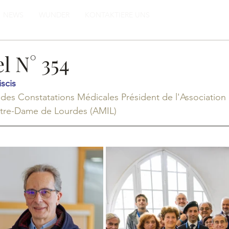
NEWS
WUNDER
KONTAKTIERE UNS
el N° 354
scis
des Constatations Médicales Président de l'Association
otre-Dame de Lourdes (AMIL)