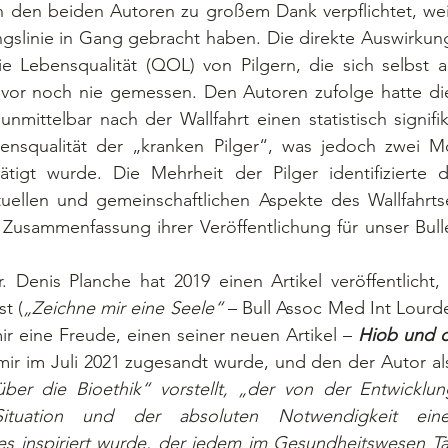
bin den beiden Autoren zu großem Dank verpflichtet, weil
slinie in Gang gebracht haben. Die direkte Auswirkung 
e Lebensqualität (QOL) von Pilgern, die sich selbst al
uvor noch nie gemessen. Den Autoren zufolge hatte die 
unmittelbar nach der Wallfahrt einen statistisch signifik
bensqualität der „kranken Pilger“, was jedoch zwei M
tätigt wurde. Die Mehrheit der Pilger identifizierte d
ituellen und gemeinschaftlichen Aspekte des Wallfahrtse
usammenfassung ihrer Veröffentlichung für unser Bullet
t (
„Zeichne mir eine Seele“
 – Bull Assoc Med Int Lourde
 mir eine Freude, einen seiner neuen Artikel – 
Hiob und d
 mir im Juli 2021 zugesandt wurde, und den der Autor al
über die Bioethik“ vorstellt, „der von der Entwicklun
Situation und der absoluten Notwendigkeit eine
es inspiriert wurde, der jedem im Gesundheitswesen Tät