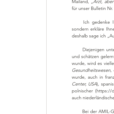
Mailand, 
„Arzt, abe
für unser Bulletin Nr
	Ich gedenke Ihrer nicht nur in meinen Gebeten, liebe Kolleginnen und Kollegen, 
sondern erkläre Ihn
deshalb sage ich „A
	Diejenigen unt
und schätzen gelernt
wurde, wird es vielle
Gesundheitswesen
,
wurde, auch in franz
Center, USA
), spani
polnischer (https:/
auch niederländische
	Bei der AMIL-Generalversamm- lung im Februar verzeichneten wir einen Rückgang bei 