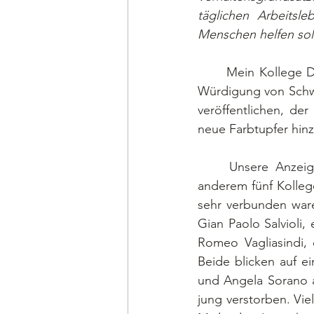
täglichen Arbeits
Menschen helfen sol
	Mein Kollege Dr. Jean-Michel Paris schrieb uns, nachdem in der letzten Ausgabe eine 
Würdigung von Schwe
veröffentlichen, de
neue Farbtupfer hinz
	Unsere Anzeigen sind immer umfangreic. In den letzten Monaten habe ich unter 
anderem fünf Kolleg
sehr verbunden ware
Gian Paolo Salvioli,
Romeo Vagliasindi, e
Beide blicken auf e
und Angela Sorano a
jung verstorben. Vie