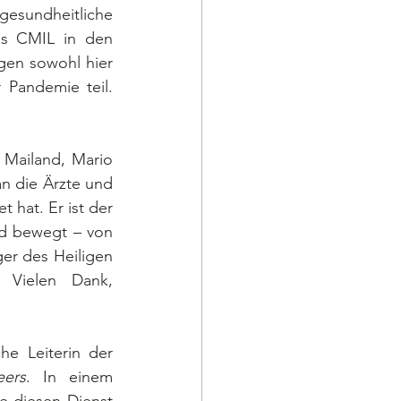
esundheitliche 
es CMIL in den 
en sowohl hier 
Pandemie teil. 
 die Ärzte und 
hat. Er ist der 
d bewegt – von 
er des Heiligen 
 Vielen Dank, 
eers
. In einem 