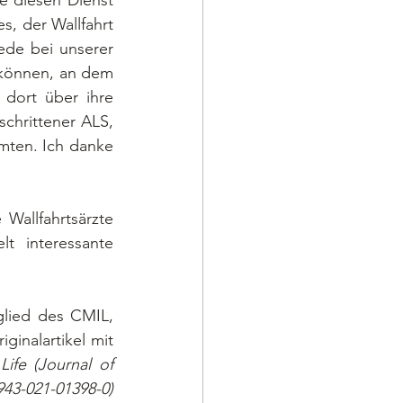
 diesen Dienst 
, der Wallfahrt 
de bei unserer 
 können, an dem 
dort über ihre 
chrittener ALS, 
ten. Ich danke 
t interessante 
inalartikel mit 
ife (Journal of 
43-021-01398-0)