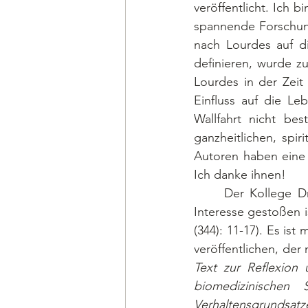
veröffentlicht. Ich 
spannende Forschung
nach Lourdes auf di
definieren, wurde z
Lourdes in der Zeit 
Einfluss auf die Le
Wallfahrt nicht bes
ganzheitlichen, spir
Autoren haben eine Z
Ich danke ihnen!
	Der Kollege Dr. Denis Planche hat 2019 einen Artikel veröffentlicht, der auf großes 
Interesse gestoßen is
(344): 11-17). Es ist
veröffentlichen, der
Text zur Reflexion 
biomedizinischen 
Verhaltensgrundsatz