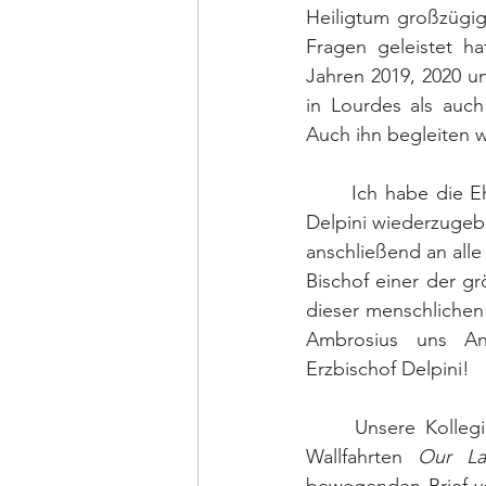
Heiligtum großzügig
Fragen geleistet ha
Jahren 2019, 2020 u
in Lourdes als auch
Auch ihn begleiten w
	Ich habe die Ehre, in dieser Ausgabe zwei Briefe des Erzbischofs von Mailand, Mario 
Delpini wiederzugeb
anschließend an alle
Bischof einer der g
dieser menschlichen
Ambrosius uns Ang
Erzbischof Delpini!  
	Unsere Kollegin Linda Satterlee war viele Jahre lang die medizinische Leiterin der 
Wallfahrten 
Our La