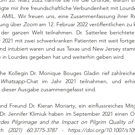
m 20. März 2022 nannte sie mir die Gründe, warum sie
gte mir ihre freundschaftliche Verbundenheit mit Lourdes
 AMIL. Wir freuen uns, eine Zusammenfassung ihrer Re
ung über 
Zoom
 am 12. Februar 2022 veröffentlichen zu
der ganzen Welt teilnahmen. Dr. Satterlee berichtete 
 2021 mit zwei schwerkranken Patienten mit weit fortges
und intubiert waren und aus Texas und New Jersey stamm
ie in Lourdes gegeben hat und weiterhin geben wird.
 
Whatsapp
-Chat im Jahr 2021 teilnahmen, und erhiel
in dieser Ausgabe zusammengefasst sind.
r. Jennifer Klimiuk haben im September 2021 einen Orig
des Pilgrimage and the Impact on Pilgrim Quality of L
 (2021) 60:3775-3787 - https://doi.org/10.1007/s109