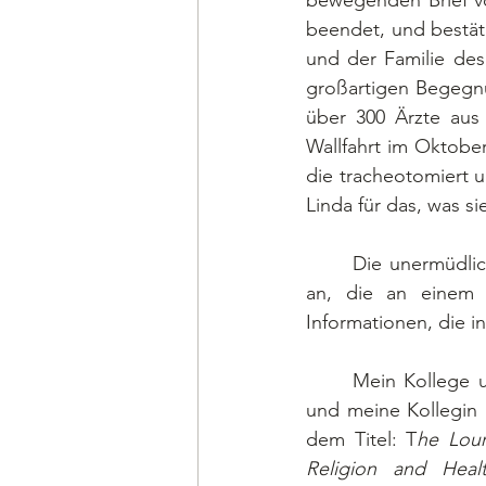
bewegenden Brief vo
beendet, und bestäti
und der Familie des
großartigen Begegn
über 300 Ärzte aus 
Wallfahrt im Oktober
die tracheotomiert 
Linda für das, was s
	Die unermüdliche Kollegin Dr. Monique Bouges Gladin rief zahlreiche Wallfahrtsärzte 
an, die an einem
Informationen, die 
	Mein Kollege und Freund Dr. Kieran Moriarty, ein einflussreiches Mitglied des CMIL, 
und meine Kollegin D
dem Titel: T
he Lour
Religion and Health