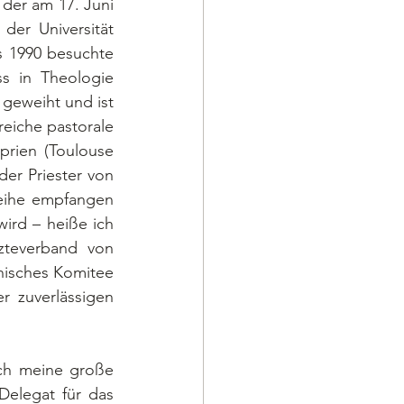
der am 17. Juni 
er Universität 
 1990 besuchte 
s in Theologie 
geweiht und ist 
eiche pastorale 
rien (Toulouse 
der Priester von 
eihe empfangen 
rd – heiße ich 
rzteverband von 
nisches Komitee 
 zuverlässigen 
Delegat für das 