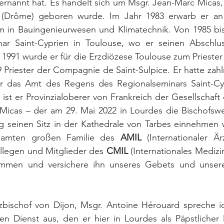
rnannt hat. Es handelt sich um Msgr. Jean-Marc Micas, 
 (Drôme) geboren wurde. Im Jahr 1983 erwarb er an d
m in Bauingenieurwesen und Klimatechnik. Von 1985 bis
nar Saint-Cyprien in Toulouse, wo er seinen Abschlus
1991 wurde er für die Erzdiözese Toulouse zum Priester 
9 Priester der Compagnie de Saint-Sulpice. Er hatte zahlr
r das Amt des Regens des Regionalseminars Saint-Cyp
 ist er Provinzialoberer von Frankreich der Gesellschaft 
. Micas – der am 29. Mai 2022 in Lourdes die Bischofsw
 seinen Sitz in der Kathedrale von Tarbes einnehmen wi
amten großen Familie des 
AMIL
 (Internationaler Ä
llegen und Mitglieder des 
CMIL
 (Internationales Medizi
ommen und versichere ihn unseres Gebets und unserer
en Dienst aus, den er hier in Lourdes als Päpstlicher 