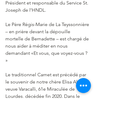
Président et responsable du Service St. 
Joseph de l’HNDL.
Le Père Régis-Marie de La Teyssonnière 
– en prière devant la dépouille 
mortelle de Bernadette – est chargé de 
nous aider à méditer en nous 
demandant «Et vous, que voyez-vous ? 
»
Le traditionnel Carnet est précédé par 
le souvenir de notre chère Elisa Aloi, 
veuve Varacalli, 61e Miraculée de 
Lourdes, décédée fin 2020. Dans le 
Carnet, vous trouverez mes 
remerciements à ceux qui envoient des 
donations en supplément de la 
cotisation annuelle. Je suis vraiment 
reconnaissant à chacun d’entre vous !