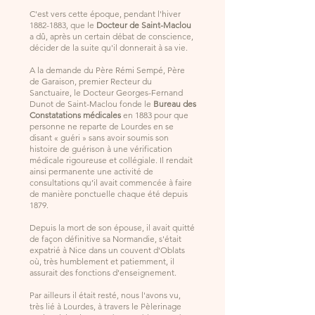
C'est vers cette époque, pendant l'hiver
1882-1883
, que le
Docteur de Saint-Maclou
a dû, après un certain débat de conscience,
décider de la suite qu'il donnerait à sa vie.
A la demande du Père Rémi Sempé, Père
de Garaison, premier Recteur du
Sanctuaire, le Docteur Georges-Fernand
Dunot de Saint-Maclou fonde le
Bureau des
Constatations médicales
en 1883 pour que
personne ne reparte de Lourdes en se
disant « guéri » sans avoir soumis son
histoire de guérison à une vérification
médicale rigoureuse et collégiale. Il rendait
ainsi permanente une activité de
consultations qu’il avait commencée à faire
de manière ponctuelle chaque été depuis
1879.
Depuis la mort de son épouse, il avait quitté
de façon définitive sa Normandie, s'était
expatrié à Nice dans un couvent d'Oblats
où, très humblement et patiemment, il
assurait des fonctions d'enseignement.
Par ailleurs il était resté, nous l'avons vu,
très lié à Lourdes, à travers le Pèlerinage