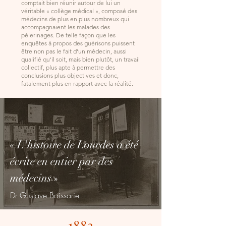
comptait bien réunir autour de lui un
véritable « collège médical », composé des
médecins de plus en plus nombreux qui
accompagnaient les malades des
pèlerinages. De telle façon que les
enquêtes à propos des guérisons puissent
être non pas le fait d'un médecin, aussi
qualifié qu'il soit, mais bien plutôt, un travail
collectif, plus apte à permettre des
conclusions plus objectives et donc,
fatalement plus en rapport avec la réalité.
« L'histoire de Lourdes a été
écrite en entier par des
médecins »
Dr Gustave Boissarie
1883