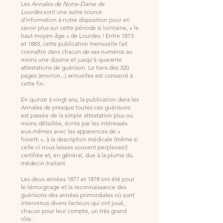
Les
Annales de Notre-Dame de
Lourdes
sont une autre source
d'information à notre disposition pour en
savoir plus sur cette période si lointaine, « le
haut moyen-âge » de Lourdes ! Entre 1873
et 1883, cette publication mensuelle fait
connaître dans chacun de ses numéros au
moins une dizaine et jusqu'à quarante
attestations de guérison. Le tiers des 320
pages (environ...) annuelles est consacré à
cette fin.
En quinze à vingt ans, la publication dans les
Annales de presque toutes ces guérisons
est passée de la simple attestation plus ou
moins détaillée, écrite par les intéressés
eux-mêmes avec les apparences de «
fioretti », à la description médicale (même si
celle-ci nous laisses souvent perplexes!)
certifiée et, en général, due à la plume du
médecin-traitant.
Les deux années 1877 et 1878 ont été pour
le témoignage et la reconnaissance des
guérisons des années primordiales où sont
intervenus divers facteurs qui ont joué,
chacun pour leur compte, un très grand
rôle.