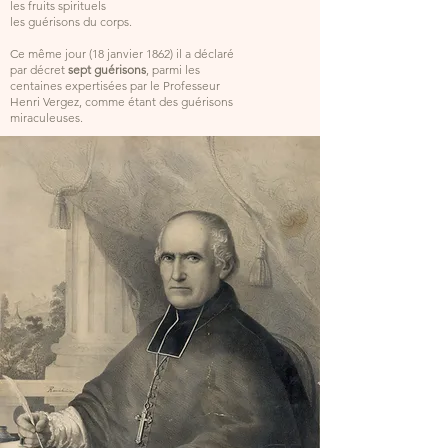
les fruits spirituels
les guérisons du corps.
Ce même jour (18 janvier 1862) il a déclaré
par décret
sept guérisons
, parmi les
centaines expertisées par le Professeur
Henri Vergez, comme étant des guérisons
miraculeuses.