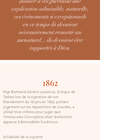
donner à ces guérisons une
explication admissible, naturelle,
ces événements si exceptionnels
en ce temps-là devaient
nécessairement ressortir au
surnaturel... ils devaient être
rapportés à Dieu.
1862
Mgr Bertrand-Sévère Laurence, Evêque de
Tarbes lors de la signature de son
Mandement du 18 janvier 1862, portant
jugement sur les Apparitions de Lourdes, a
utilisé trois critères pour juger que
l’Immaculée Conception était réellement
apparue à Bernadette Soubirous :
la fiabilité de la voyante