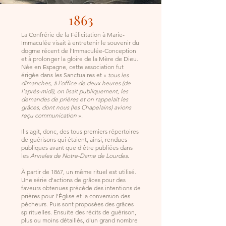
1863
La Confrérie de la Félicitation à Marie-
Immaculée visait à entretenir le souvenir du
dogme récent de l'Immaculée-Conception
et à prolonger la gloire de la Mère de Dieu.
Née en Espagne, cette association fut
érigée dans les Sanctuaires et «
tous les
dimanches, à l'office de deux heures (de
l'après-midi), on lisait publiquement, les
demandes de prières et on rappelait les
grâces, dont nous (les Chapelains) avions
reçu communication
».
Il s'agit, donc, des tous premiers répertoires
de guérisons qui étaient, ainsi, rendues
publiques avant que d'être publiées dans
les
Annales de Notre-Dame de Lourdes
.
À partir de 1867, un même rituel est utilisé.
Une série d'actions de grâces pour des
faveurs obtenues précède des intentions de
prières pour l'Église et la conversion des
pécheurs. Puis sont proposées des grâces
spirituelles. Ensuite des récits de guérison,
plus ou moins détaillés, d'un grand nombre