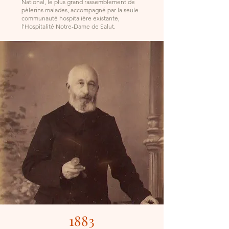
National, le plus grand rassemblement de
pèlerins malades, accompagné par la seule
communauté hospitalière existante,
l'Hospitalité Notre-Dame de Salut.
1883