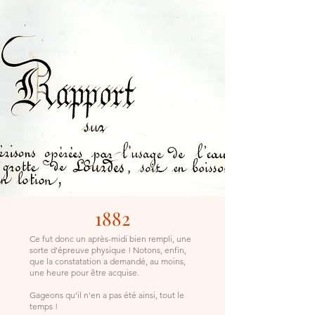
1882
Ce fut donc un après-midi bien rempli, une
sorte d'épreuve physique ! Notons, enfin,
que la constatation a demandé, au moins,
une heure pour être acquise.
Gageons qu'il n'en a pas été ainsi, tout le
temps !