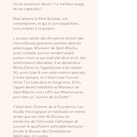
Où se situait son devoir ? Le meilleur usage
de ses capacités ?
Mais laissons le Père Burosse, son
contemporain, et qui le connaissait bien,
nous éclairer à ce propos :
« Lecteur assidu des Annales et témoin des
merveilleuses guérisons opérées dans les
pèlerinages, Monsieur de Saint-Maclou
avait constaté, tout en rendant ample
justice à tout ce qui avait été dit et écrit, des
améliorations désirables. Il se demanda si
Notre-Dame ne l'appelait pas à les réaliser.
N'y avait-il pas là une vaste mission spéciale,
à notre époque, et n'était-il pas l'ouvrier
choisi ? La lutte dura six longs mois. Enfin,
l'appel devint irrésistible et Monsieur de
Saint-Maclou vint s'offrir aux Missionnaires
pour être un "ouvrier de la Grotte".
C'était bien l'homme de la Providence. Les
études théologiques et médicales en même
temps que son titre de Docteur en
médecine de l'Université Catholique de
Louvain le qualifiaient admirablement pour
fonder le Bureau des Constatations
Médicales, à Lourdes.