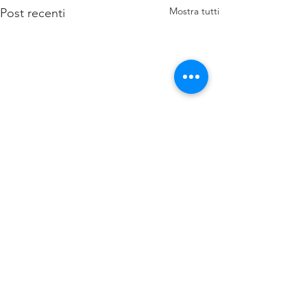
Mostra tutti
Post recenti
Commenti
Editoriale N° 362
71. Jack/John Traynor