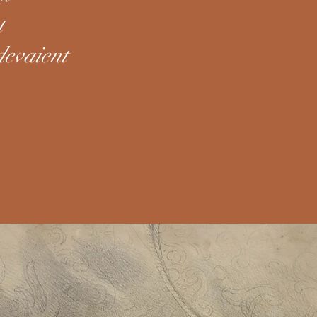
t
 devaient