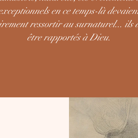
exceptionnels en ce temps-là devaien
rement ressortir au surnaturel... ils
être rapportés à Dieu.