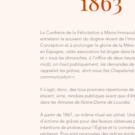
1863
La Confrérie de la Félicitation à Marie-Immaculé
entretenir le souvenir du dogme récent de l'Im
Conception et à prolonger la gloire de la Mère
en Espagne, cette association fut érigée dans le
et «
tous les dimanches, à l'office de deux heure
midi), on lisait publiquement, les demandes de 
rappelait les grâces, dont nous (les Chapelains)
communication
».
Il s'agit, donc, des tous premiers répertoires de
étaient, ainsi, rendues publiques avant que d'êt
dans les
Annales de Notre-Dame de Lourdes
.
À partir de 1867, un même rituel est utilisé. Une
d'actions de grâces pour des faveurs obtenues 
intentions de prières pour l'Église et la convers
pécheurs. Puis sont proposées des grâces spiritu