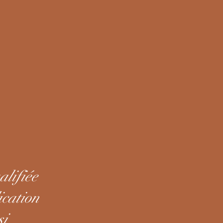
lifiée
ication
si