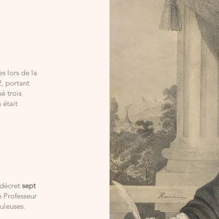
s lors de la
, portant
é trois
 était
 décret
sept
e Professeur
uleuses.