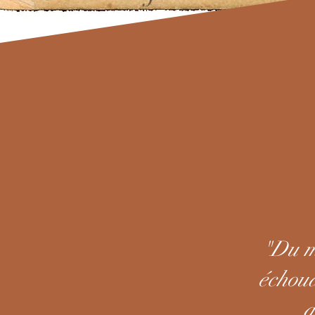
"
Du m
échoua
a