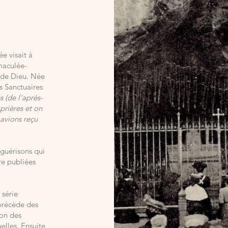
e visait à
maculée-
 de Dieu. Née
s Sanctuaires
s (de l'après-
prières et on
 avions reçu
 guérisons qui
re publiées
 série
précède des
ion des
elles. Ensuite