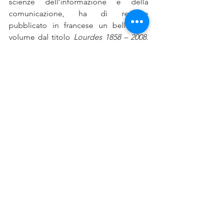
scienze dell’informazione e della 
comunicazione, ha di recente 
pubblicato in francese un bellissimo 
volume dal titolo 
Lourdes 1858 – 2008
. 
Si tratta del 1° Volume di una trilogia 
che raccoglie la sua ricerca di tanti anni. 
Ad maiora 
Paul !
	Alla fine troverete il nostro 
tradizionale Carnet.
	A metà ottobre abbiamo tenuto a 
Lourdes l’annuale riunione del 
Comitato Medico Internazionale di 
Lourdes (CMIL) sotto la presidenza di 
Monsignor Jean-Marc Micas, Vescovo 
di Tarbes e Lourdes e del Professor 
Olivier Jonquet. A margine dei lavori 
abbiamo evocato la fondazione 
dell’Associazione Medica di Nostra 
Signora di Lourdes per decisione del 