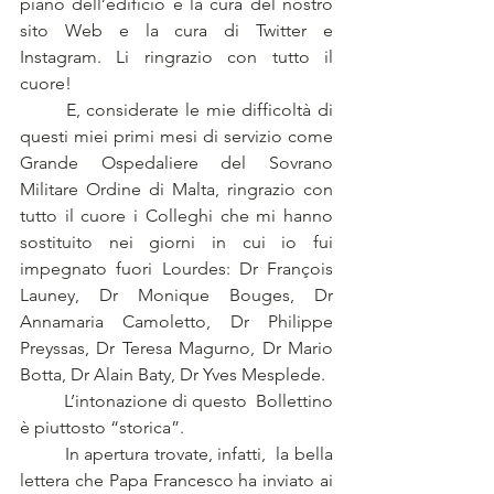
piano dell’edificio e la cura del nostro 
sito Web e la cura di Twitter e 
Instagram. Li ringrazio con tutto il 
cuore!
	E, considerate le mie difficoltà di 
questi miei primi mesi di servizio come 
Grande Ospedaliere del Sovrano 
Militare Ordine di Malta, ringrazio con 
tutto il cuore i Colleghi che mi hanno 
sostituito nei giorni in cui io fui 
impegnato fuori Lourdes: Dr François 
Launey, Dr Monique Bouges, Dr 
Annamaria Camoletto, Dr Philippe 
Preyssas, Dr Teresa Magurno, Dr Mario 
Botta, Dr Alain Baty, Dr Yves Mesplede.
	L’intonazione di questo  Bollettino 
è piuttosto “storica”.
	In apertura trovate, infatti,  la bella 
lettera che Papa Francesco ha inviato ai 