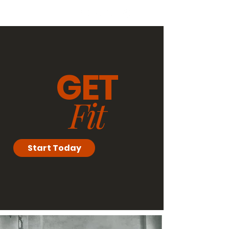
GET
Fit
Start Today