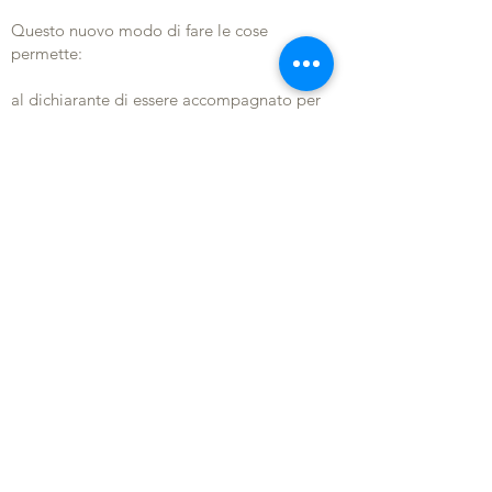
Questo nuovo modo di fare le cose
permette:
al dichiarante di essere accompagnato per
non essere solo a portare questa esperienza
di guarigione, non sempre facile da vivere,
sia nei confronti di chi mi circonda che dei
media;
offrire alla comunità dei credenti
testimonianze attestate;
per dare la possibilità di un primo
ringraziamento.
3° passo: Guarigione convalidata
Quest&#39;ultima fase va considerata, con
riferimento ai criteri Lambertini (piano
regolatore e non articoli di legge) che
assicurano che ci troviamo effettivamente di
fronte a una cura completa e duratura di una