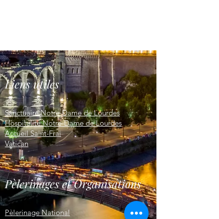
Liens utiles
Sanctuaire Notre-Dame de Lourdes
Hospitalité Notre-Dame de Lourdes
Accueil Saint-Frai
Vatican
Pèlerinages et Organisations
Pèlerinage National