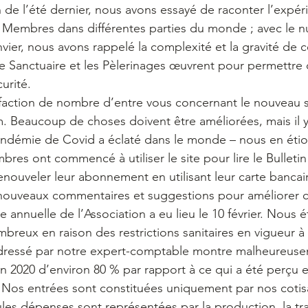
n de l’été dernier, nous avons essayé de raconter l’expér
 Membres dans différentes parties du monde ; avec le 
nvier, nous avons rappelé la complexité et la gravité de
e Sanctuaire et les Pèlerinages œuvrent pour permettre d
urité.
isfaction de nombre d’entre vous concernant le nouveau 
 Beaucoup de choses doivent être améliorées, mais il y
pandémie de Covid a éclaté dans le monde – nous en éti
es ont commencé à utiliser le site pour lire le Bulletin
nouveler leur abonnement en utilisant leur carte bancair
nouveaux commentaires et suggestions pour améliorer c
annuelle de l’Association a eu lieu le 10 février. Nous é
eux en raison des restrictions sanitaires en vigueur à 
r dressé par notre expert-comptable montre malheureus
n 2020 d’environ 80 % par rapport à ce qui a été perçu 
 Nos entrées sont constituées uniquement par nos cotis
ules dépenses sont représentées par la production, la tr