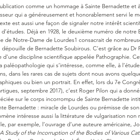
ublication comme un hommage à Sainte Bernadette et à u
sseur qui a généreusement et honorablement servi le m
exte est aussi une façon de signaler notre intérêt scienti
e d’études. Déjà en 1928, le deuxième numéro de notre B
ale de Notre-Dame de Lourdes1 consacrait de nombreuse
 dépouille de Bernadette Soubirous. C’est grâce au Dr Pi
e d’une discipline scientifique appelée Pathographie. Ce
a paléopathologie qui s’intéresse, comme elle, à l’étud
ns, dans les rares cas de sujets dont nous avons quelqu
phiques ou bien un portrait. En effet, lors du 7e Congrè
tigues, septembre 2017), c’est Roger Pilon qui a donné
éciée sur le corps incorrompu de Sainte Bernadette inti
nte Bernadette : miracle de Lourdes ou prémisse de son
ène intéresse aussi la littérature de vulgarisation non
nale, par exemple, l’ouvrage d’une auteure américaine, Jo
A Study of the Incorruption of the Bodies of Various Cath