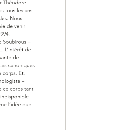
ur Théodore 
s tous les ans 
des. Nous 
ie de venir 
1994.
te Soubirous – 
. L’intérêt de 
yante de 
nces canoniques 
 corps. Et, 
hologiste – 
 ce corps tant 
 indisponible 
me l’idée que 