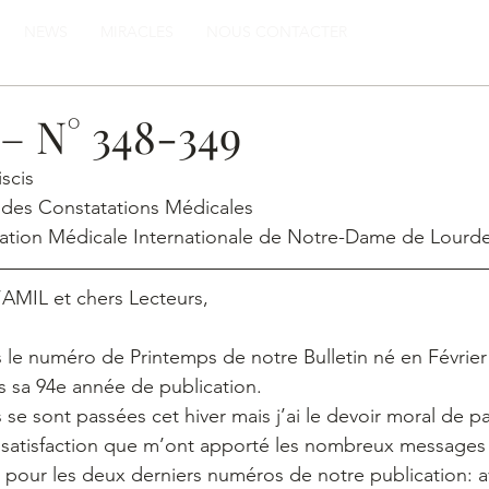
NEWS
MIRACLES
NOUS CONTACTER
 – N° 348-349
scis
 des Constatations Médicales
ciation Médicale Internationale de Notre-Dame de Lourd
AMIL et chers Lecteurs,
s le numéro de Printemps de notre Bulletin né en Février 
 sa 94e année de publication.  
e sont passées cet hiver mais j’ai le devoir moral de pa
 satisfaction que m’ont apporté les nombreux messages d
 pour les deux derniers numéros de notre publication: 