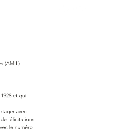
Mon compte
es (AMIL)
1928 et qui 
rtager avec 
e félicitations 
avec le numéro 