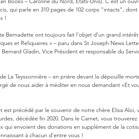
Tan Books – Caroline du Nord, États-Unis). C’est un ouvr
cis, qui parle en 310 pages de 102 corps “intacts”, dont 
s !
e Bernadette ont toujours fait l’objet d’un grand intérêt.
eliques et Reliquaires » – paru dans St Joseph News Letter
, Bernard Gladin, Vice Président et responsable du Servi
de La Teyssonnière – en prière devant la dépouille morte
argé de nous aider à méditer en nous demandant «Et vou
t est précédé par le souvenir de notre chère Elisa Aloi, v
rdes, décédée fin 2020. Dans le Carnet, vous trouverez
 qui envoient des donations en supplément de la cotisa
onnaissant à chacun d’entre vous !