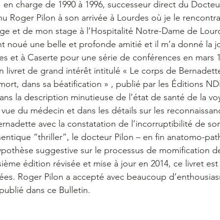
, en charge de 1990 à 1996, successeur direct du Docte
u Roger Pilon à son arrivée à Lourdes où je le rencontrai
age et de mon stage à l’Hospitalité Notre-Dame de Lour
noué une belle et profonde amitié et il m’a donné la jo
es et à Caserte pour une série de conférences en mars 
un livret de grand intérêt intitulé « Le corps de Bernadet
mort, dans sa béatification » , publié par les Éditions NDL
ans la description minutieuse de l’état de santé de la vo
vue du médecin et dans les détails sur les reconnaissa
rnadette avec la constatation de l’incorruptibilité de son
tique “thriller”, le docteur Pilon – en fin anatomo-pat
othèse suggestive sur le processus de momification de
sième édition révisée et mise à jour en 2014, ce livret est
nées. Roger Pilon a accepté avec beaucoup d’enthousias
 publié dans ce Bulletin.