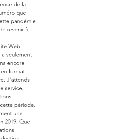
ience de la 
numéro que 
 cette pandémie 
e revenir à 
site Web 
 a seulement 
ons encore 
 en format 
e. J’attends 
e service.
tions 
cette période. 
ement une 
en 2019. Que 
ations 
aduction, 