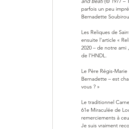
and Beati 
(© 1977 – 
parfois un peu impré
Bernadette Soubirou
Les Reliques de Saint
ensuite l’article « R
2020 – de notre ami 
de l’HNDL.
Le Père Régis-Marie 
Bernadette – est ch
vous ? »
Le traditionnel Carne
61e Miraculée de Lou
remerciements à ceux
Je suis vraiment rec