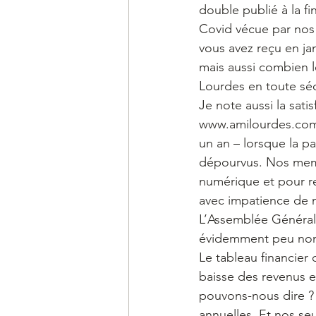
double publié à la fi
Covid vécue par nos
vous avez reçu en ja
mais aussi combien l
Lourdes en toute séc
Je note aussi la sat
www.amilourdes.com.
un an – lorsque la 
dépourvus. Nos membr
numérique et pour re
avec impatience de 
L’Assemblée Générale 
évidemment peu nombr
Le tableau financie
baisse des revenus e
pouvons-nous dire ?
annuelles. Et nos se