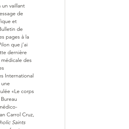
n vaillant 
essage de 
fique et 
ulletin de 
s pages à la 
lon que j’ai 
tte dernière 
e médicale des 
es 
s International 
 une 
tulée «Le corps 
 Bureau 
 médico-
an Carrol Cruz, 
olic Saints 