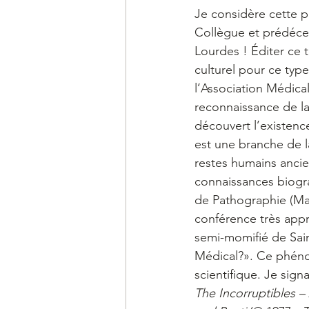
Je considère cette p
Collègue et prédéce
Lourdes ! Éditer ce t
culturel pour ce typ
l’Association Médic
reconnaissance de la
découvert l’existenc
est une branche de l
restes humains ancie
connaissances biogra
de Pathographie (Mar
conférence très appr
semi-momifié de Sai
Médical?». Ce phénom
scientifique. Je sig
The Incorruptibles – 