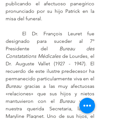
publicando el afectuoso panegírico 
pronunciado por su hijo Patrick en la 
misa del funeral.
	El Dr. François Leuret fue 
designado para suceder al 7º 
Presidente del 
Bureau des 
Constatations Médicales 
de Lourdes, el 
Dr. Auguste Vallet (1927 - 1947). El 
recuerdo de este ilustre predecesor ha 
permanecido particularmente viva en el 
Bureau
 gracias a las muy afectuosas 
«relaciones» que sus hijos y nietos 
mantuvieron con el 
Bureau
 y con 
nuestra querida Secretaria, la Sra. 
Maryline Plagnet. Uno de sus hijos, el 
abogado Charles Leuret, falleció 
recientemente. Su hijo, Stem Leuret, ha 
querido escribir un breve recuerdo de 