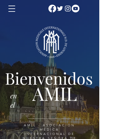
Bienvenidos
AMIL
en
el
AMIL - ASOCIACIÓN
MÉDICA
INTERNACIONAL DE
NUESTRA SEÑORA DE