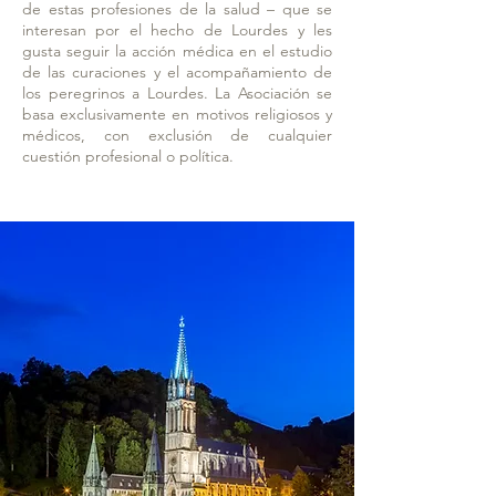
de estas profesiones de la salud – que se
interesan por el hecho de Lourdes y les
gusta seguir la acción médica en el estudio
de las curaciones y el acompañamiento de
los peregrinos a Lourdes. La Asociación se
basa exclusivamente en motivos religiosos y
médicos, con exclusión de cualquier
cuestión profesional o política.